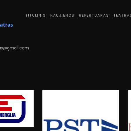
TITULINIS
NAUJIENOS
REPERTUARAS
TEATRA
eatras
6
as@gmail.com