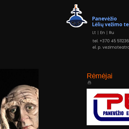
Panevėžio
Lėlių vežimo t
Lt
En
Ru
tel. +370
4
5 51123
el. p.
vezimoteatr
Rėmėjai