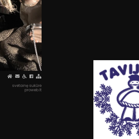
svetainę sukūrė
proweb.lt