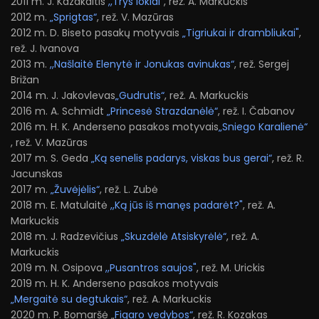
2011 m. J. Kazakaitis
,,Trys lokiai"
, rež. A. Markuckis
2012 m.
„Sprigtas“
, rež. V. Mazūras
2012 m. D. Biseto pasakų motyvais
„Tigriukai ir drambliukai"
,
rež. J. Ivanova
2013 m.
,,Našlaitė Elenytė ir Jonukas avinukas“
, rež. Sergej
Brižan
2014 m. J. Jakovlevas
„Gudrutis“
, rež. A. Markuckis
2016 m. A. Schmidt
„Princesė Strazdanėlė“
, rež. I. Čabanov
2016 m. H. K. Anderseno pasakos motyvais
„Sniego Karalienė“
, rež. V. Mazūras
2017 m. S. Geda
„Ką senelis padarys, viskas bus gerai“
, rež. R.
Jacunskas
2017 m.
„Žuvėjėlis“
, rež. L. Zubė
2018 m. E. Matulaitė
,,Ką jūs iš manęs padarėt?"
, rež. A.
Markuckis
2018 m. J. Radzevičius
„Skuzdėlė Atsiskyrėlė“
, rež. A.
Markuckis
2019 m. N. Osipova
,,Pusantros saujos"
, rež. M. Urickis
2019 m. H. K. Anderseno pasakos motyvais
„Mergaitė su degtukais“
, rež. A. Markuckis
2020 m. P. Bomaršė „
Figaro vedybos“
, rež. R. Kozakas