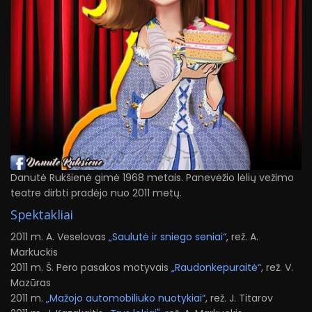
Danutė Rukšienė gimė 1968 metais. Panevėžio lėlių vežimo
teatre dirbti pradėjo nuo 2011 metų.
Spektakliai
2011 m. A. Veselovas
„Saulutė ir sniego seniai“
, rež. A.
Markuckis
2011 m. Š. Pero pasakos motyvais
„Raudonkepuraitė“
, rež. V.
Mazūras
2011 m.
„Mažojo automobiliuko nuotykiai“
, rež. J. Titarov