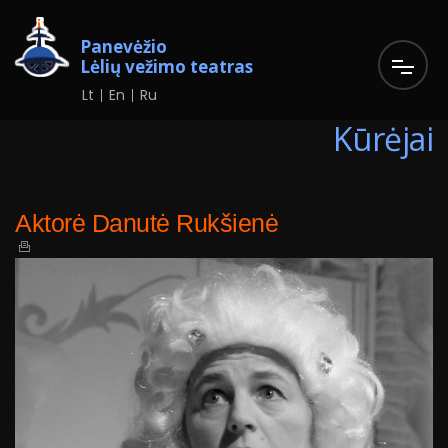
Panevėžio
Lėlių vežimo teatras
Lt
En
Ru
Kūrėjai
Aktorė Danutė Rukšienė