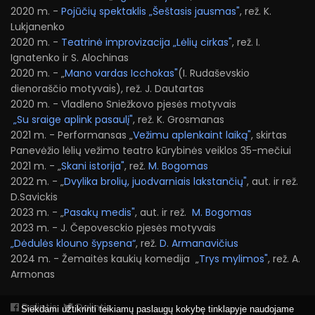
2020 m. -
Pojūčių spektaklis „Šeštasis jausmas"
, rež. K.
Lukjanenko
2020 m. -
Teatrinė improvizacija „Lėlių cirkas"
, rež. I.
Ignatenko ir S. Alochinas
2020 m. - „
Mano vardas Icchokas"
(I. Rudaševskio
dienoraščio motyvais), rež. J. Dautartas
2020 m. - Vladleno Sniežkovo pjesės motyvais
„Su sraige aplink pasaulį"
, rež. K. Grosmanas
2021 m. - Performansas „
Vežimu aplenkaint laiką"
, skirtas
Panevėžio lėlių vežimo teatro kūrybinės veiklos 35-mečiui
2021 m. - „
Skani istorija"
, rež.
M. Bogomas
2022 m. - „
Dvylika brolių, juodvarniais lakstančių"
, aut. ir rež.
D.Savickis
2023 m. - „
Pasakų medis"
, aut. ir rež.
M. Bogomas
2023 m. - J. Čepovesckio pjesės motyvais
„Dėdulės klouno šypsena“
, rež.
D. Armanavičius
2024 m. - Žemaitės kaukių komedija „
Trys mylimos"
, rež. A.
Armonas
Dalintis
Dalintis
Siekdami užtikrinti teikiamų paslaugų kokybę tinklapyje naudojame