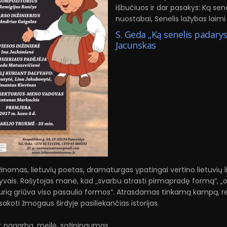
išbučiuos ir dar pasakys: Ką sen
nuostabai, Senelis lažybas laim
S. Geda „Ką senelis padarys,
Jacunskas
žinomas, lietuvių poetas, dramaturgas ypatingai vertino lietuvių l
vais. Rašytojas manė, kad „svarbu atrasti pirmapradę formą“, „
 kurią griūva viso pasaulio formos“. Atrasdamas tinkamą kampą, r
koti žmogaus širdyje pasiliekančias istorijas.
: pagarba, meilė, sąžiningumas