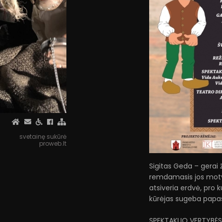
svetainę sukūrė
proweb.lt
Sigitas Geda – gerai 
remdamasis jos moty
atsiveria erdvė, pro
kūrėjas sugeba papasa
SPEKTAKLIO VERTYBĖS