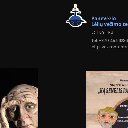
Panevėžio
Lėlių vežimo t
Lt
En
Ru
tel. +370
4
5 51123
el. p.
vezimoteatr