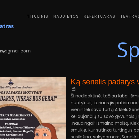
TITULINIS
NAUJIENOS
REPERTUARAS
TEATRA
eatras
Sp
6
as@gmail.com
Ką senelis padarys 
Ši nedidaktinė, tačiau labai išmi
nuotykius, kuriuos jis patiria n
vienintelį savo turtą Arklelį. Se
keliaujančių su savo gyvūnais į
„naudingai“ išmaino maišą. Kiek 
smuklę, kur sutinka turtingus pa
susilažina, sakydamas: „Senelė