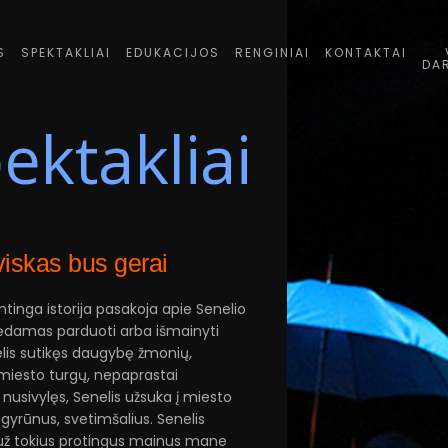
S
SPEKTAKLIAI
EDUKACIJOS
RENGINIAI
KONTAKTAI
DA
ektakliai
viskas bus gerai
ntinga istorija pasakoja apie Senelio
orėdamas parduoti arba išmainyti
nelis sutikęs daugybę žmonių,
 miesto turgų, nepaprastai
nusivylęs, Senelis užsuka į miesto
gyrūnus, svetimšalius. Senelis
 už tokius protingus mainus mane