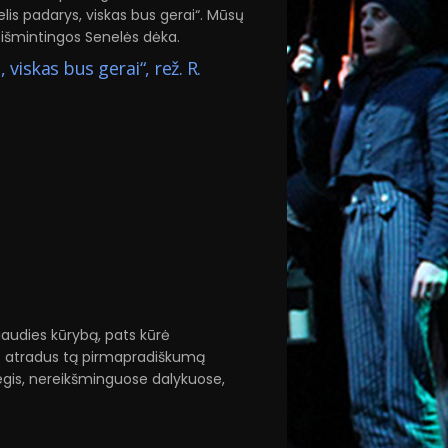
elis padarys, viskas bus gerai“. Mūsų
i išmintingos Senelės dėka.
 viskas bus gerai“, rež. R.
iaudies kūrybą, pats kūrė
o atradus tą pirmapradiškumą
egis, nereikšminguose dalykuose,