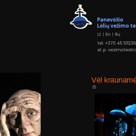
Panevėžio
Lėlių vežimo t
Lt
En
Ru
tel. +370
4
5 51123
el. p.
vezimoteatr
Vėl kraunamė