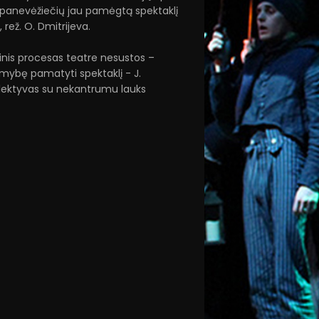
– panevėžiečių jau pamėgtą spektaklį
 rež. O. Dmitrijeva.
ybinis procesas teatre nesustos –
alimybę pamatyti spektaklį - J.
 kolektyvas su nekantrumu lauks