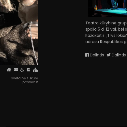
Teatro kūrybinė grupė
spalio 5 d. 12 val. be
Kazakaitis „Trys loki
adresu Respublikos g
Dalintis
Dalintis
svetainę sukūrė
proweb.lt