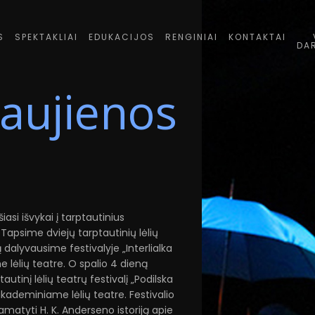
S
SPEKTAKLIAI
EDUKACIJOS
RENGINIAI
KONTAKTAI
DA
aujienos
iasi išvykai į tarptautinius
! Tapsime dviejų tarptautinių lėlių
ą dalyvausime festivalyje „Interlialka
 lėlių teatre. O spalio 4 dieną
autinį lėlių teatrų festivalį „Podilska
akademiniame lėlių teatre. Festivalio
 pamatyti H. K. Anderseno istoriją apie