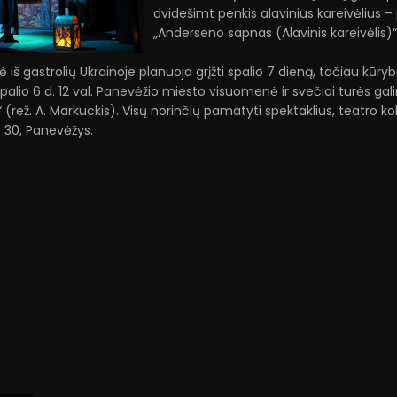
dvidešimt penkis alavinius kareivėlius 
„Anderseno sapnas (Alavinis kareivėlis)“,
 iš gastrolių Ukrainoje planuoja grįžti spalio 7 dieną, tačiau kūr
i spalio 6 d. 12 val. Panevėžio miesto visuomenė ir svečiai turės g
ai“ (rež. A. Markuckis). Visų norinčių pamatyti spektaklius, teatro
. 30, Panevėžys.