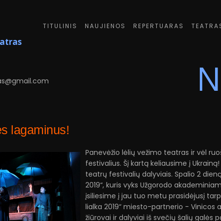
TITULINIS
NAUJIENOS
REPERTUARAS
TEATRA
eatras
N
6
as@gmail.com
s lagaminus!
Panevėžio lėlių vežimo teatras ir vėl ruoš
festivalius. Šį kartą keliausime į Ukrainą
teatrų festivalių dalyviais. Spalio 2 dien
2019“, kuris vyks Užgorodo akademiniame
įsiliesime į jau tuo metu prasidėjusį tarpt
lialka 2019“ miesto-partnerio - Vinicos 
žiūrovai ir dalyviai iš svečių šalių galės