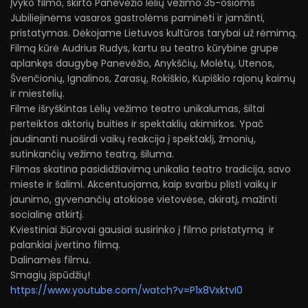
Įvyko filmo, skirto Panevėžio lėlių vežimo 35-osioms
Jubiliejinėms vasaros gastrolėms paminėti ir įamžinti,
pristatymas. Dėkojame Lietuvos kultūros tarybai už rėmimą.
Filmą kūrė Audrius Rudys, kartu su teatro kūrybine grupe
aplankęs daugybę Panevėžio, Anykščių, Molėtų, Utenos,
Švenčionių, Ignalinos, Zarasų, Rokiškio, Kupiškio rajonų kaimų
ir miestelių.
Filme išryškintas Lėlių vežimo teatro unikalumas, šiltai
perteiktos aktorių buities ir spektaklių akimirkos. Ypač
jaudinanti nuoširdi vaikų reakcija į spektaklį, žmonių,
sutinkančių vežimo teatrą, šiluma.
Filmas skatina pasididžiavimą unikalia teatro tradicija, savo
mieste ir šalimi. Akcentuojama, kaip svarbu plisti vaikų ir
jaunimo, gyvenančių atokiose vietovėse, akiratį, mažinti
socialinę atkirtį.
Kviestiniai žiūrovai gausiai susirinko į filmo pristatymą ir
palankiai įvertino filmą.
Dalinamės filmu.
Smagių įspūdžių!
https://www.youtube.com/watch?v=P1x8VxktvI0