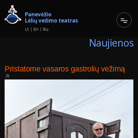
Panevėžio
Lėlių vežimo teatras
Lt
En
Ru
Naujienos
Pristatome vasaros gastrolių vežimą