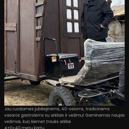
Jau ruošiamės jubiliejinėms, 40-osioms, tradicinėms
vasaros gastrolėms su arkliais ir vežimu! Gaminamas naujas
vežimas, kurį šiemet trauks arkliai
4+0=40 metų kartu