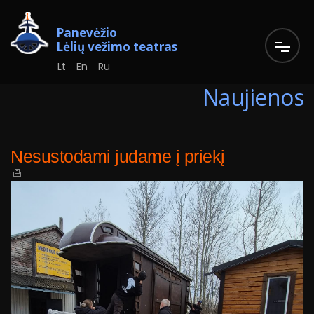
Panevėžio
Lėlių vežimo teatras
Lt
En
Ru
Naujienos
Nesustodami judame į priekį