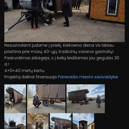
Nesustodami judame į priekį. Kiekviena diena vis labiau
priartina prie mūsų 40-ųjų tradicinių vasaros gastrolių!
Pasiruošimas įsibėgėja, o į kelią leidžiamės jau gegužės 30
d.!
4+0=40 metų kartu
Projektą dalinai finansuoja
Panevėžio miesto savivaldybė