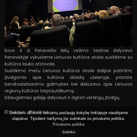
Kovo 4 d. Panevėžio lėlių vežimo teatras dalyvavo
Panevėžyje vykusiame Lietuvos kultūros atašė susitikime su
kultūros lauko atstovais.
Susitikimo metu Lietuvos kultūros atašė dalijosi patirtimi,
įžvalgomis apie kultūros sklaidą užsienyje, pristatė
bendradarbiavimo galimybes bei diskutavo apie Lietuvos
regionų kultūros tarptautiškumą.
Džiaugiamės galėję dalyvauti ir išgirsti vertingų įžvalgų.
Dalintis
Dalintis
Siekdami užtikrinti teikiamų paslaugų kokybę tinklapyje naudojame
slapukus. Tęsdami naršymą jūs sutinkate su privatumo politika.
Privatumo politika
Sutinku