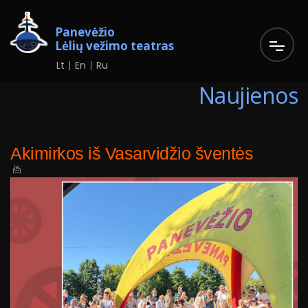
Panevėžio
Lėlių vežimo teatras
Lt
En
Ru
Naujienos
Akimirkos iš Vasarvidžio šventės