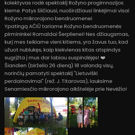
kolektyvas rodė spektaklį Rožyno progimnazijos
kieme. Patys šilčiausi, nuoširdžiausi linkėjimai visai
Rožyno mikrorajono bendruomenei
Ypatingą AČIŪ tariame Rožyno bendruomenės
pirmininkei Romaldai Šerplienei! Nes džiaugsmas,
kurį mes teikiame vieni kitiems, yra žavus tuo, kad
užuot nublukęs, kaip kiekvienas kitas atspindys
sugrįžta į mus dar labiau suspindėjęs! ❤️
Šiandien (birželio 26 dieną) 18 valandą visų,
norinčių pamatyti spektaklį "Lietuviški
perdainavimai" (rež. J. Titarovas), lauksime
Senamiesčio mikrorajono aikštelėje prie Nevėžio!