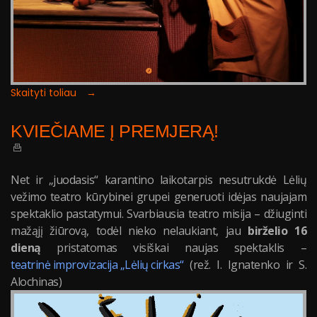
Skaityti toliau →
KVIEČIAME Į PREMJERĄ!
Net ir „juodasis“ karantino laikotarpis nesutrukdė Lėlių
vežimo teatro kūrybinei grupei generuoti idėjas naujajam
spektaklio pastatymui. Svarbiausia teatro misija – džiuginti
mažąjį žiūrovą, todėl nieko nelaukiant, jau
birželio 16
dieną
pristatomas visiškai naujas spektaklis –
teatrinė improvizacija „Lėlių cirkas“
(rež. I. Ignatenko ir S.
Alochinas)