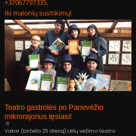
+37067797335.
Iki malonių susitikimų!
Teatro gastrolės po Panevėžio
mikrorajonus tęsiasi!
Vakar (birželio 25 dieną) Lėlių vežimo teatro