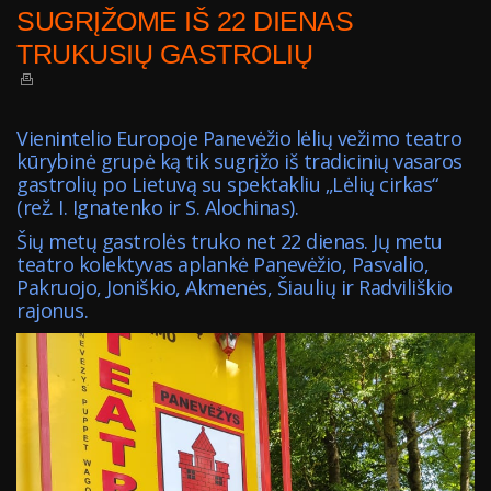
SUGRĮŽOME IŠ 22 DIENAS
TRUKUSIŲ GASTROLIŲ
Vienintelio Europoje Panevėžio lėlių vežimo teatro
kūrybinė grupė ką tik sugrįžo iš tradicinių vasaros
gastrolių po Lietuvą su spektakliu „Lėlių cirkas“
(rež. I. Ignatenko ir S. Alochinas).
Šių metų gastrolės truko net 22 dienas. Jų metu
teatro kolektyvas aplankė Panevėžio, Pasvalio,
Pakruojo, Joniškio, Akmenės, Šiaulių ir Radviliškio
rajonus.