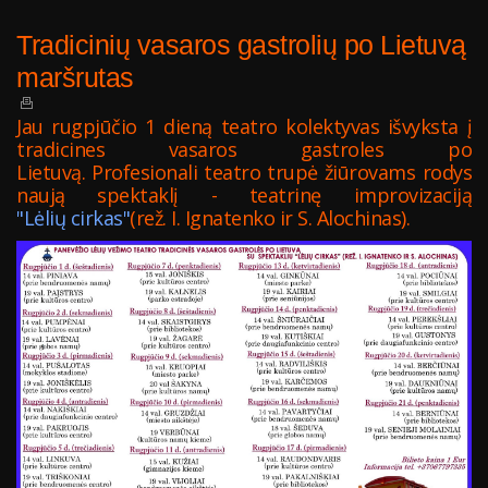
Tradicinių vasaros gastrolių po Lietuvą
maršrutas
Jau rugpjūčio 1 dieną teatro kolektyvas išvyksta į
tradicines vasaros gastroles po
Lietuvą. Profesionali teatro trupė žiūrovams rodys
naują spektaklį - teatrinę improvizaciją
"Lėlių cirkas"
(rež. I. Ignatenko ir S. Alochinas).