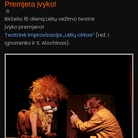
Premjera įvyko!
Birželio 16 dieną Lėlių vežimo teatre
įvyko premjera!
Teatrinė improvizacija „Lėlių cirkas“
(rež. I.
Ignatenko ir S. Alochinas).