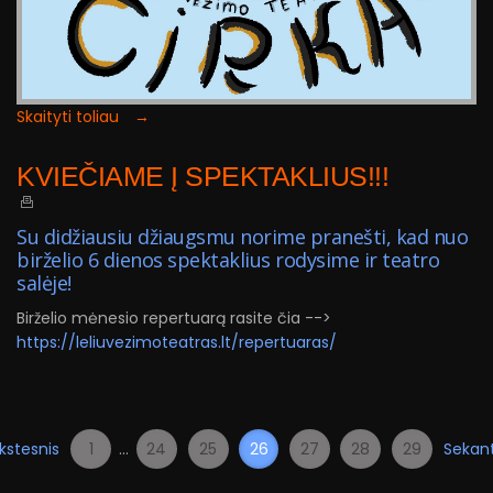
Skaityti toliau →
KVIEČIAME Į SPEKTAKLIUS!!!
Su didžiausiu džiaugsmu norime pranešti, kad nuo
birželio 6 dienos spektaklius rodysime ir teatro
salėje!
Birželio mėnesio repertuarą rasite čia -->
https://leliuvezimoteatras.lt/repertuaras/
kstesnis
1
...
24
25
26
27
28
29
Sekant