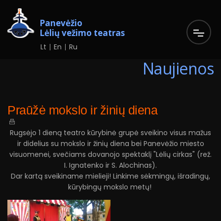
Panevėžio
Lėlių vežimo teatras
Lt
En
Ru
Naujienos
Praūžė mokslo ir žinių diena
Rugsėjo 1 dieną teatro kūrybinė grupė sveikino visus mažus
ir didelius su mokslo ir žinių diena bei Panevėžio miesto
visuomenei, svečiams dovanojo spektaklį "Lėlių cirkas" (rež.
I. Ignatenko ir S. Alochinas).
Dar kartą sveikiname mielieji! Linkime sėkmingų, išradingų,
kūrybingų mokslo metų!