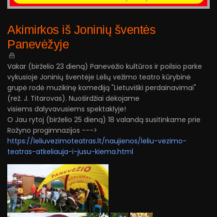
Akimirkos iš Joninių šventės
Panevėžyje
Vakar (birželio 23 dieną) Panevėžio kultūros ir poilsio parke
vykusioje Joninių šventėje Lėlių vežimo teatro kūrybinė
grupė rodė muzikinę komediją "Lietuviški perdainavimai"
(rež. J. Titarovas). Nuoširdžiai dėkojame
visiems dalyvavusiems spektaklyje!
O Jau rytoj (birželio 25 dieną) 18 valandą susitinkame prie
Rožyno progimnazijos --->
https://leliuvezimoteatras.lt/naujienos/leliu-vezimo-
teatras-atkeliauja-i-jusu-kiema.html