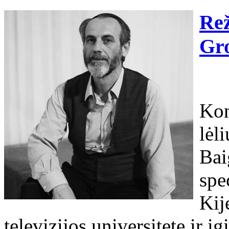
Rež
Gr
Kon
lėl
Bai
spe
Kij
televizijos universitete ir į