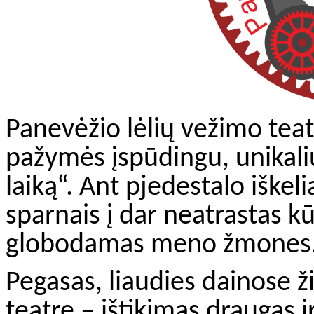
Panevėžio lėlių vežimo teatr
pažymės įspūdingu, unikali
laiką“. Ant pjedestalo iškeli
sparnais į dar neatrastas k
globodamas meno žmones
Pegasas, liaudies dainose ži
teatre – ištikimas draugas i