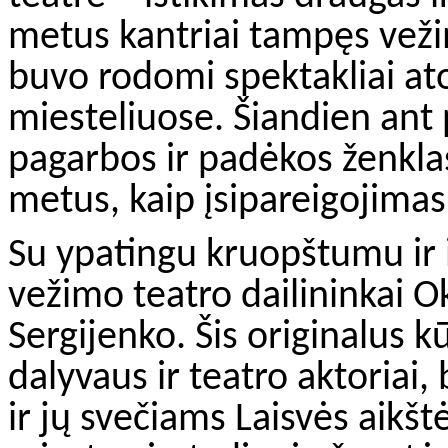
metus kantriai tampęs vežimą
buvo rodomi spektakliai at
miesteliuose. Šiandien ant 
pagarbos ir padėkos ženklas
metus, kaip įsipareigojimas t
Su ypatingu kruopštumu ir 
vežimo teatro dailininkai O
Sergijenko. Šis originalus 
dalyvaus ir teatro aktoriai
ir jų svečiams Laisvės aikšt