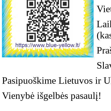
Vie
Lai
(ka
Pra
Sla
Pasipuoškime Lietuvos ir Uk
Vienybė išgelbės pasaulį!