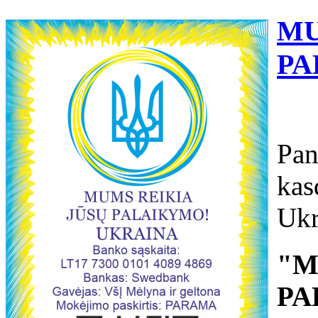
MU
PA
Pan
kas
Ukr
"M
PA