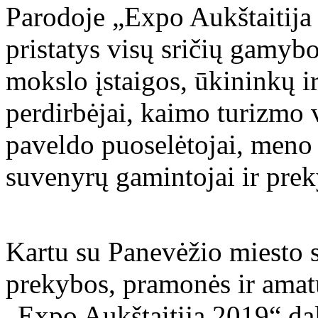
Parodoje „Expo Aukštaitija
pristatys visų sričių gamybo
mokslo įstaigos, ūkininkų 
perdirbėjai, kaimo turizmo v
paveldo puoselėtojai, meno d
suvenyrų gamintojai ir prek
Kartu su Panevėžio miesto 
prekybos, pramonės ir amat
„Expo Aukštaitija 2019“ dal