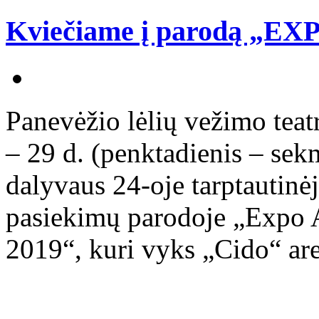
Kviečiame į parodą „EXP
Panevėžio lėlių vežimo teat
– 29 d. (penktadienis – sek
dalyvaus 24-oje tarptautinėj
pasiekimų parodoje „Expo A
2019“, kuri vyks „Cido“ ar