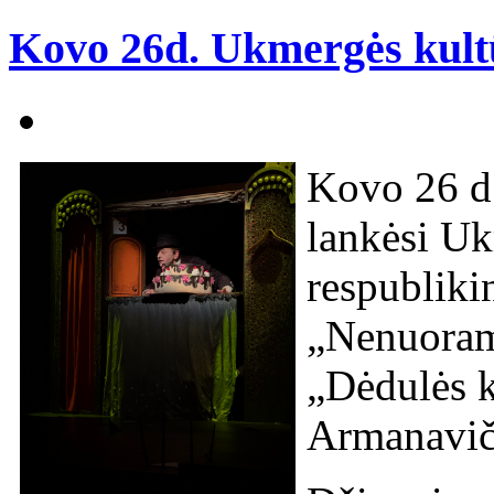
Kovo 26d. Ukmergės kultū
Kovo 26 d.
lankėsi Uk
respublikin
„Nenuoramo
„Dėdulės k
Armanavič